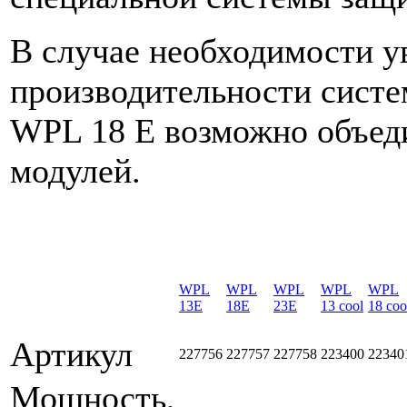
В случае необходимости у
производительности систе
WPL 18 E возможно объеди
модулей.
WPL
WPL
WPL
WPL
WPL
13E
18E
23E
13 cool
18 coo
Артикул
227756
227757
227758
223400
22340
Мощность,