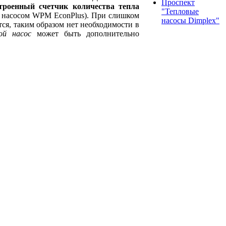
Проспект
троенный счетчик количества тепла
"Тепловые
м насосом WPM EconPlus). При слишком
насосы Dimplex"
ся, таким образом нет необходимости в
ой насос
может быть дополнительно