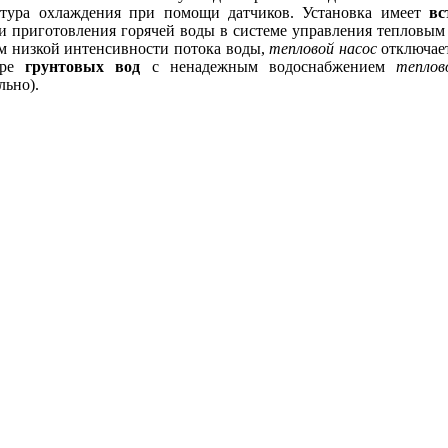
онтура охлаждения при помощи датчиков. Установка имеет
вс
я и приготовления горячей воды в системе управления тепловы
ом низкой интенсивности потока воды,
тепловой насос
отключает
боре
грунтовых вод
с ненадежным водоснабжением
теплов
льно).