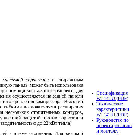
 системой управления
и спиральным
тивную панель, может быть использована
я при помощи монтажного комплекта для
Спецификация
ения осуществляется на задней панели
WI 14TU (PDF)
нного крепления компрессора. Высокий
Технические
я с гибкими возможностями расширения
характеристики
я нескольких отопительных контуров,
WI 14TU (PDF)
лучшенной защитой против коррозии и
Руководство по
зводительностью до 22 кВт тепла).
проектированию
и монтажу
шей системе отопления. Для высокой