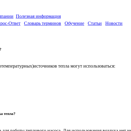
мпании
Полезная информация
рос-Ответ
Словарь терминов
Обучение
Статьи
Новости
?
отемпературных)источников тепла могут использоваться:
ка тепла?
для работы теплового насоса. Для использования воздуха нет н