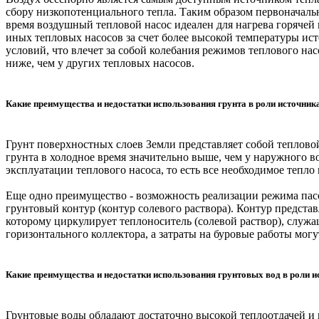
сбору низкопотенциального тепла. Таким образом первоначальн
время воздушный тепловой насос идеален для нагрева горячей 
иных тепловых насосов за счет более высокой температуры ис
условий, что влечет за собой колебания режимов теплового н
ниже, чем у других тепловых насосов.
Какие преимущества и недостатки использования грунта в роли источник
Грунт поверхностных слоев Земли представляет собой теплов
грунта в холодное время значительно выше, чем у наружного в
эксплуатации теплового насоса, то есть все необходимое теп
Еще одно преимущество - возможность реализации режима пасс
грунтовый контур (контур солевого раствора). Контур предста
которому циркулирует теплоноситель (солевой раствор), служащ
горизонтального коллектора, а затраты на буровые работы могу
Какие преимущества и недостатки использования грунтовых вод в роли и
Грунтовые воды обладают достаточно высокой теплоотдачей и 