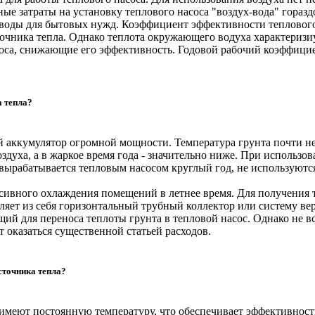
ые затраты на установку теплового насоса "воздух-вода" горазд
воды для бытовых нужд. Коэффициент эффективности теплового н
точника тепла. Однако теплота окружающего водуха характеризи
асоса, снижающие его эффективность. Годовой рабочий коэффици
а тепла?
ой аккумулятор огромной мощности. Температура грунта почти 
оздуха, а в жаркое время года - значительно ниже. При исполь
ло вырабатывается тепловым насосом круглый год, не использую
ивного охлаждения помещений в летнее время. Для получения т
вляет из себя горизонтальный трубный коллектор или систему ве
ий для переноса теплоты грунта в тепловой насос. Однако не вс
т оказаться существенной статьей расходов.
сточника тепла?
имеют постоянную температуру, что обеспечивает эффективность