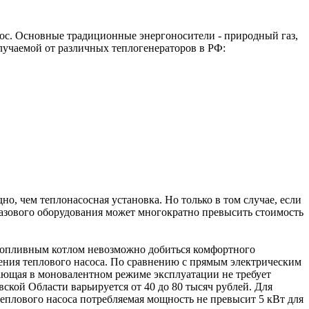
асос. Основные традиционные энергоносители - природный газ,
олучаемой от различных теплогенераторов в РФ:
о, чем теплонасосная установка. Но только в том случае, если
я газового оборудования может многократно превысить стоимость
топливным котлом невозможно добиться комфортного
нения теплового насоса. По сравнению с прямым электрическим
отающая в моновалентном режиме эксплуатации не требует
кой Области варьируется от 40 до 80 тысяч рублей. Для
теплового насоса потребляемая мощность не превысит 5 кВт для