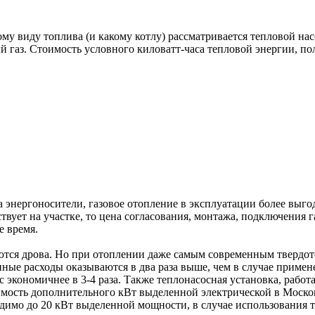
ому виду топлива (и какому котлу) рассматривается тепловой н
й газ. Стоимость условного киловатт-часа тепловой энергии, п
энергоносители, газовое отопление в эксплуатации более выгодн
тствует на участке, то цена согласования, монтажа, подключени
е время.
тся дрова. Но при отоплении даже самым современным твердо
ные расходы оказываются в два раза выше, чем в случае приме
с экономичнее в 3-4 раза. Также теплонасосная установка, раб
ость дополнительного кВт выделенной электрической в Московс
одимо до 20 кВт выделенной мощности, в случае использования 