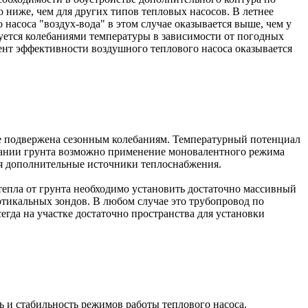
о ниже, чем для других типов тепловых насосов. В летнее
асоса "воздух-вода" в этом случае оказывается выше, чем у
уется колебаниями температуры в зависимости от погодных
ент эффективности воздушного теплового насоса оказывается
не подвержена сезонным колебаниям. Температурный потенциал
зовании грунта возможно применение моновалентного режима
тся дополнительные источники теплоснабжения.
епла от грунта необходимо установить достаточно массивный
ртикальных зондов. В любом случае это трубопровод по
егда на участке достаточно пространства для установки
 и стабильность режимов работы теплового насоса.