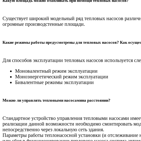
Какую площадь можно отапливать при помощи тепловых насосов?
Существует широкий модельный ряд тепловых насосов различн
огромные производстенные площади.
Какие режимы работы предусмотрены для тепловых насосов? Как осуще
Для способов эксплуатации тепловых насосов используется сл
Моновалентный режим эксплуатации
Моноэнергетический режим эксплуатации
Бивалентные режимы эксплуатации
Можно ли управлять тепловыми насосамина расстоянии?
Стандартное устройство управления тепловыми насосами имее
реализации данной возможности необходимо смонтировать мод
непосредственно через локальную сеть здания.
Параметры работы теплонасосной установки (и отслеживание 
или сбоя в функционировании теплового насоса система авто