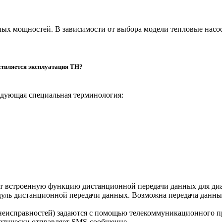
ых мощностей. В зависимости от выбора модели тепловые насос
ствляется эксплуатация ТН?
едующая специальная терминология:
т встроенную функцию дистанционной передачи данных для диа
уль дистанционной передачи данных. Возможна передача данны
неисправностей) задаются с помощью телекоммуникационного п
матически отправляет SMS-сообщение.