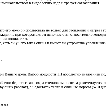
 вмешательством в гидрологию недр и требует согласования.
что его можно использовать не только для отопления и нагрева 
лаждения, при котором летом используются относительно холодн
ении понижается.
о, есть ли у него такая опция и имеют ли устройства управлени
а?
ри Вашего дома. Выбор мощности ТН абсолютно аналогичен под
обычно берется с запасом, а с тепловым насосом рекомендуется
ующих работах), а недостаток тепла в сильные морозы (5-10 дне
асоса?