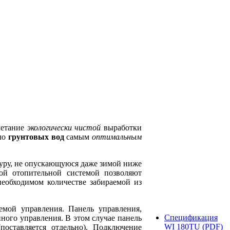
четание
экологически чистой
выработки
пло
грунтовых вод
самым
оптимальным
уру, не опускающуюся даже зимой ниже
ой отопительной системой позволяют
еобходимом количестве забираемой из
мой управления. Панель управления,
Спецификация
ного управления. В этом случае панель
WI 180TU (PDF)
оставляется отдельно). Подключение