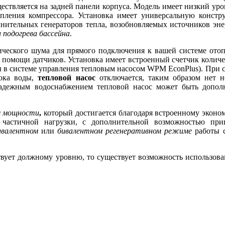
ествляется на задней панели корпуса. Модель имеет низкий ур
епления компрессора. Установка имеет универсальную конст
ительных генераторов тепла, возобновляемых источников эне
 подогрева бассейна
.
ческого шума для прямого подключения к вашей системе ото
 помощи датчиков. Установка имеет встроенный счетчик количе
ды в системе управления тепловым насосом WPM EconPlus). При 
тока воды,
тепловой насос
отключается, таким образом нет н
надежным водоснабжением тепловой насос может быть допол
м мощности
,
который достигается благодаря встроенному эконо
частичной нагрузки, с дополнительной возможностью при
ивалентном
или
бивалентном регенеративном режиме
работы с
ствует должному уровню, то существует возможность использов