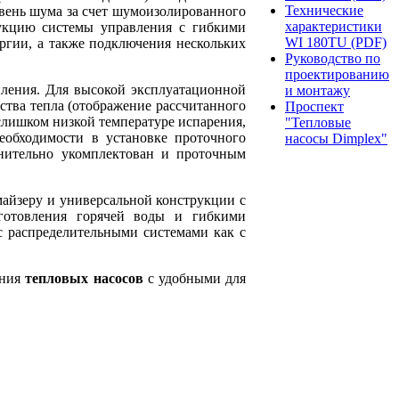
Технические
овень шума за счет шумоизолированного
характеристики
рукцию системы управления с гибкими
WI 180TU (PDF)
ргии, а также подключения нескольких
Руководство по
проектированию
пления. Для высокой эксплуатационной
и монтажу
ства тепла (отображение рассчитанного
Проспект
слишком низкой температуре испарения,
"Тепловые
еобходимости в установке проточного
насосы Dimplex"
нительно укомплектован и проточным
майзеру и универсальной конструкции с
готовления горячей воды и гибкими
 распределительными системами как с
ания
тепловых насосов
с удобными для