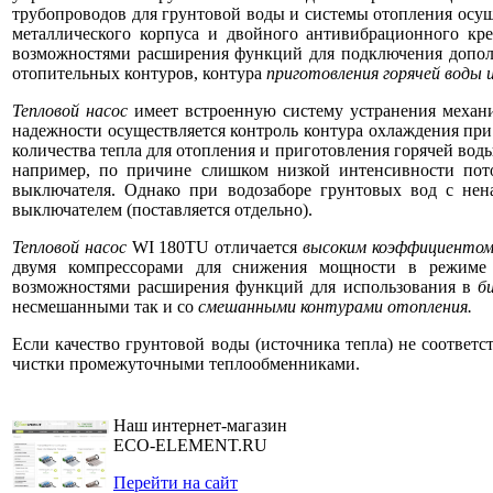
трубопроводов для грунтовой воды и системы отопления осущ
металлического корпуса и двойного антивибрационного кр
возможностями расширения функций для подключения дополн
отопительных контуров, контура
приготовления горячей воды и
Тепловой насос
имеет встроенную систему устранения механи
надежности осуществляется контроль контура охлаждения при
количества тепла для отопления и приготовления горячей во
например, по причине слишком низкой интенсивности по
выключателя. Однако при водозаборе грунтовых вод с не
выключателем (поставляется отдельно).
Тепловой насос
WI 180TU отличается
высоким коэффициенто
двумя компрессорами для снижения мощности в режиме 
возможностями расширения функций для использования в
б
несмешанными так и со
смешанными контурами отопления.
Если качество грунтовой воды (источника тепла) не соответ
чистки промежуточными теплообменниками.
Наш интернет-магазин
ECO-ELEMENT.RU
Перейти на сайт