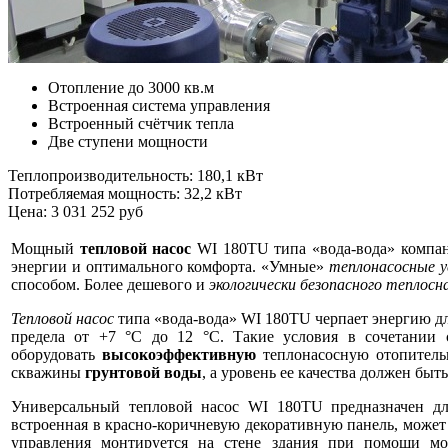
Отопление до 3000 кв.м
Встроенная система управления
Встроенный счётчик тепла
Две ступени мощности
Теплопроизводительность: 180,1 кВт
Потребляемая мощность: 32,2 кВт
Цена: 3 031 252 руб
Мощный
тепловой насос
WI 180TU типа «вода-вода» комп
энергии и оптимального комфорта. «Умные»
теплонасосные у
способом. Более дешевого и
экологически безопасного теплос
Тепловой насос
типа «вода-вода» WI 180TU черпает энергию д
предела от +7 °C до 12 °C. Такие условия в сочетании
оборудовать
высокоэффективную
теплонасосную отопительн
скважины
грунтовой воды
, а уровень ее качества должен быт
Универсальный тепловой насос WI 180TU предназначен дл
встроенная в красно-коричневую декоративную панель, может
управления монтируется на стене здания при помощи мо