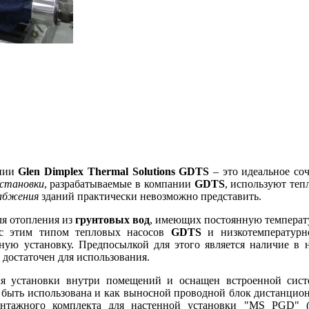
ании
Glen Dimplex Thermal Solutions GDTS
– это идеальное со
становки
, разрабатываемые в компании
GDTS
, используют те
набжения
зданий практически невозможно представить.
ля отопления из
грунтовых
вод
, имеющих постоянную температ
 с этим типом тепловых насосов
GDTS
и низкотемпературн
ую установку. Предпосылкой для этого является наличие в н
ь достаточен для использования.
я установки внутри помещений и оснащен встроенной систе
 быть использована и как выносной проводной блок дистанцион
нтажного комплекта для настенной установки "MS PGD" (п