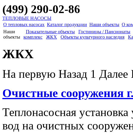
(499) 290-02-86
ТЕПЛОВЫЕ НАСОСЫ
О тепловых насосах
Каталог продукции
Наши объекты
О ко
Наши
Показательные объекты
Гостиницы / Пансионаты
объекты
комплекс
ЖКХ
Объекты культурного наследия
Ка
ЖКХ
На первую
Назад
1
Далее
Очистные сооружения г.
Теплонасосная установка 
вод на очистных сооруже