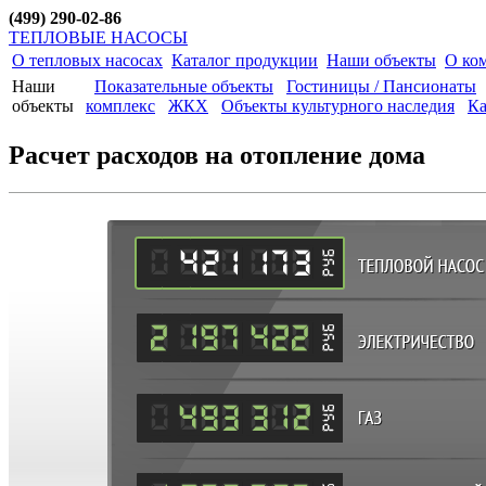
(499) 290-02-86
ТЕПЛОВЫЕ НАСОСЫ
О тепловых насосах
Каталог продукции
Наши объекты
О ко
Наши
Показательные объекты
Гостиницы / Пансионаты
объекты
комплекс
ЖКХ
Объекты культурного наследия
Ка
Расчет расходов на отопление дома