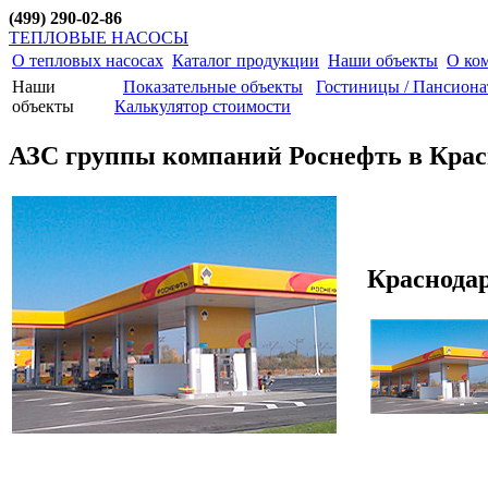
(499) 290-02-86
ТЕПЛОВЫЕ НАСОСЫ
О тепловых насосах
Каталог продукции
Наши объекты
О ко
Наши
Показательные объекты
Гостиницы / Пансион
объекты
Калькулятор стоимости
АЗС группы компаний Роснефть в Крас
Краснодар