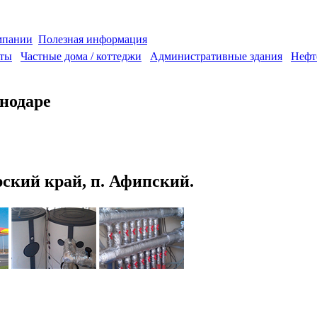
мпании
Полезная информация
аты
Частные дома / коттеджи
Административные здания
Нефт
нодаре
ский край, п. Афипский.