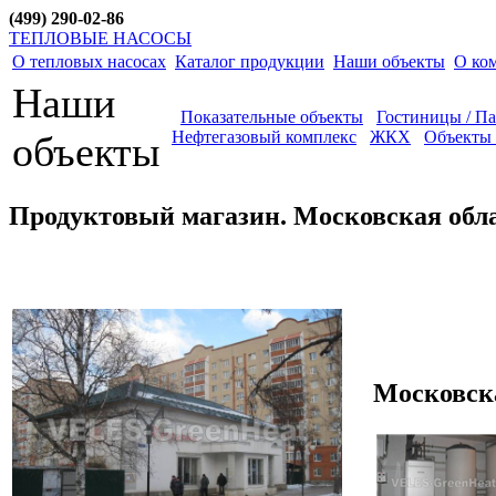
(499) 290-02-86
ТЕПЛОВЫЕ НАСОСЫ
О тепловых насосах
Каталог продукции
Наши объекты
О ко
Наши
Показательные объекты
Гостиницы / П
Нефтегазовый комплекс
ЖКХ
Объекты 
объекты
Продуктовый магазин. Московская обла
Московска