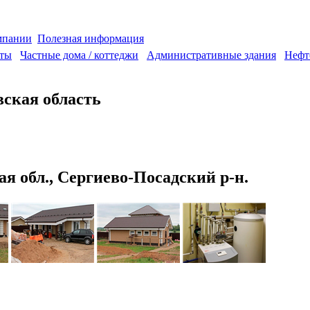
мпании
Полезная информация
аты
Частные дома / коттеджи
Административные здания
Нефт
ская область
я обл., Сергиево-Посадский р-н.