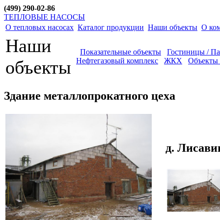
(499) 290-02-86
ТЕПЛОВЫЕ НАСОСЫ
О тепловых насосах
Каталог продукции
Наши объекты
О ко
Наши
Показательные объекты
Гостиницы / П
Нефтегазовый комплекс
ЖКХ
Объекты 
объекты
Здание металлопрокатного цеха
д. Лисави